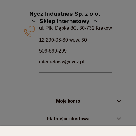
Nycz Industries Sp. z o.o.
~ Sklep Internetowy ~
ul. Płk. Dąbka 8C, 30-732 Kraków
12 290-03-30 wew. 30
509-699-299
internetowy@nycz.pl
Moje konto
Płatności i dostawa