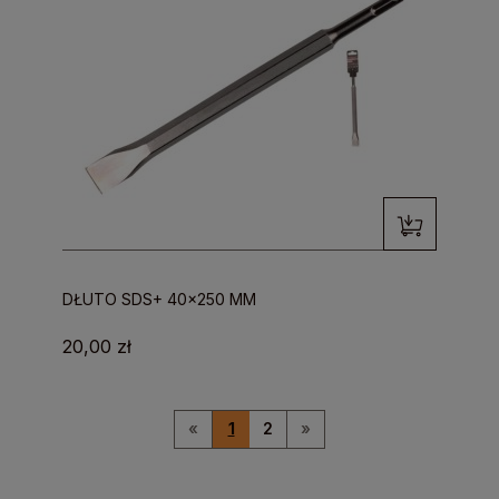
DŁUTO SDS+ 40x250 MM
20,00 zł
«
1
2
»